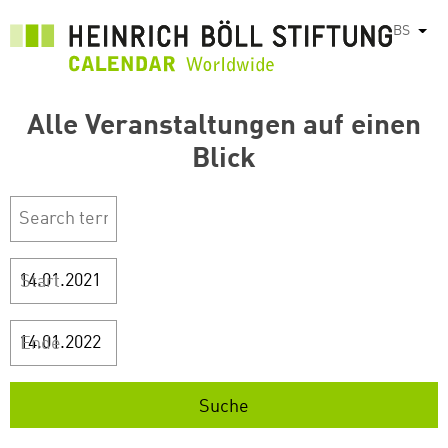
Skip
BS
List
to
main
content
Alle Veranstaltungen auf einen
Blick
Start
Ende