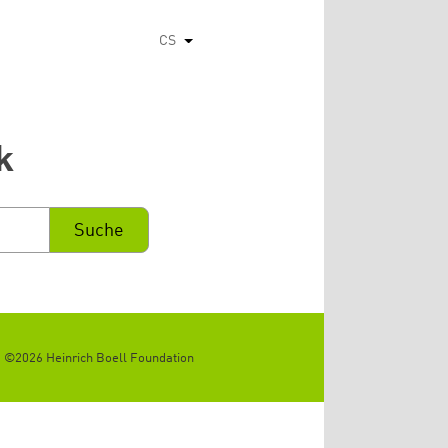
CS
Vypsat dodatečné akce
k
©2026 Heinrich Boell Foundation