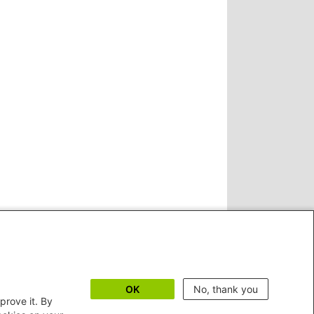
OK
No, thank you
prove it. By