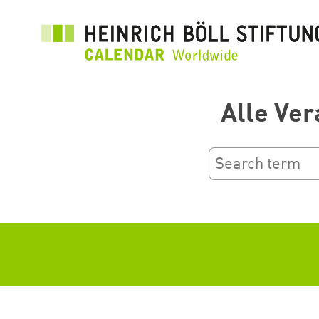
Přejít
k
hlavnímu
obsahu
Alle Ver