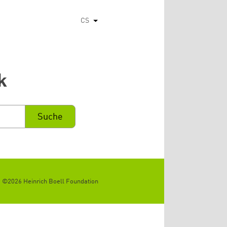
CS
Vypsat dodatečné akce
k
©2026 Heinrich Boell Foundation