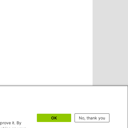
OK
No, thank you
prove it. By