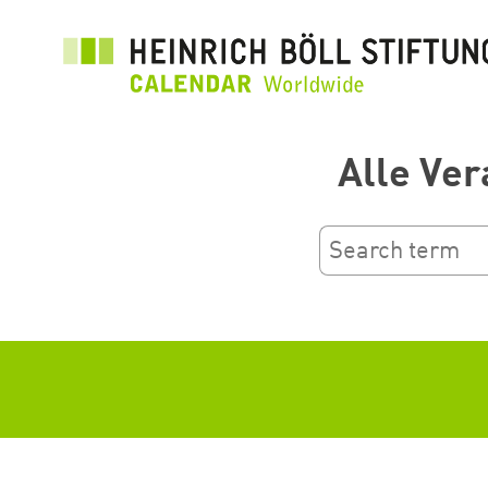
Přejít
k
hlavnímu
obsahu
Alle Ver