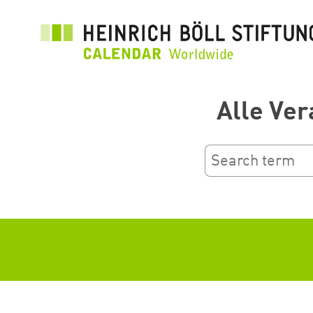
Přejít
k
hlavnímu
obsahu
Alle Ver