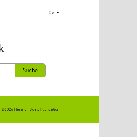
CS
Vypsat dodatečné akce
k
©2026 Heinrich Boell Foundation