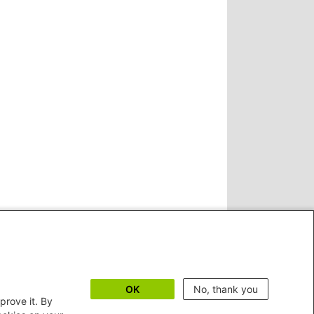
OK
No, thank you
prove it. By