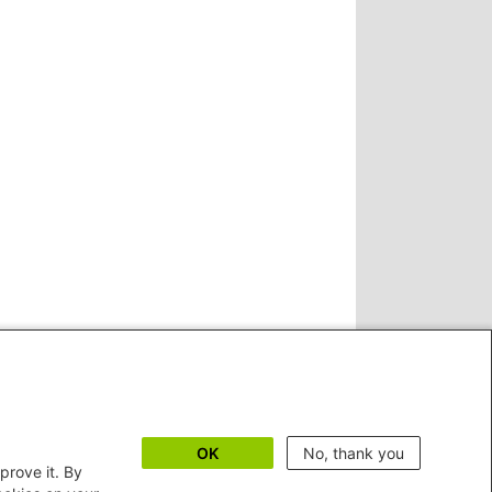
OK
No, thank you
prove it. By