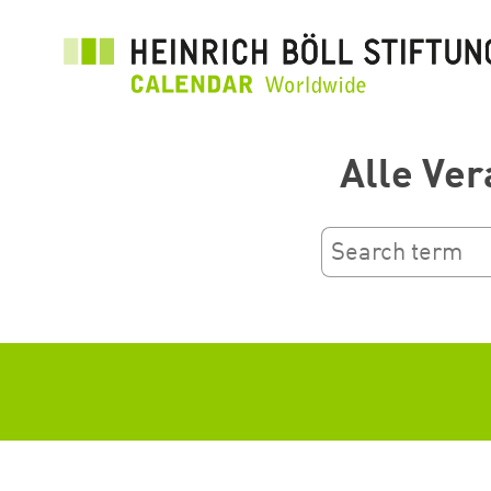
Přejít
k
hlavnímu
obsahu
Alle Ver