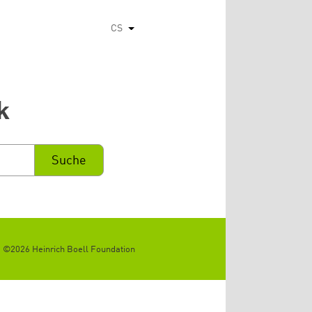
CS
Vypsat dodatečné akce
k
©2026 Heinrich Boell Foundation