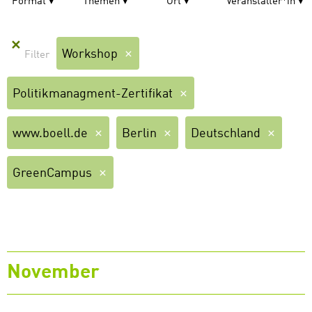
Format
Themen
Ort
Veranstalter*in
✕
Workshop
Politikmanagment-Zertifikat
www.boell.de
Berlin
Deutschland
GreenCampus
November