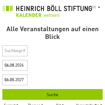
Direkt
DE
Weit
zum
Inhalt
Alle Veranstaltungen auf einen
Blick
Start
Ende