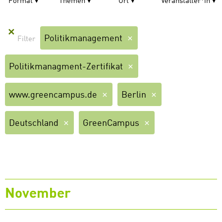
Format
Themen
Ort
Veranstalter*in
✕
Politikmanagement
Politikmanagment-Zertifikat
www.greencampus.de
Berlin
Deutschland
GreenCampus
November