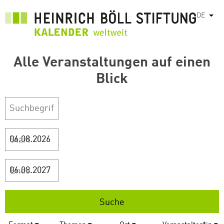
Direkt
DE
Weit
zum
Inhalt
Alle Veranstaltungen auf einen
Blick
Start
Ende