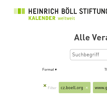
Direkt
zum
Inhalt
Alle Ver
Format
T
✕
cz.boell.org
www.g