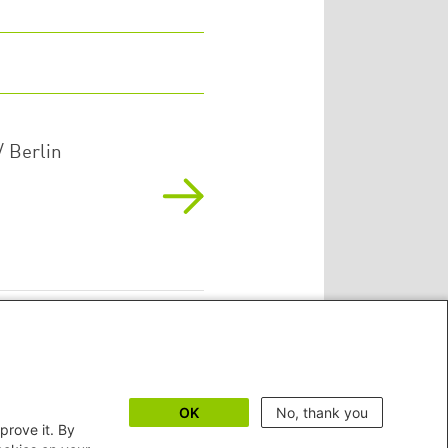
/
Berlin
OK
No, thank you
prove it. By