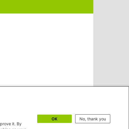
OK
No, thank you
prove it. By