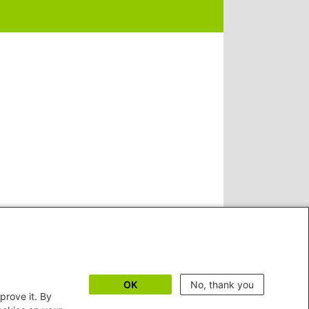
OK
No, thank you
prove it. By