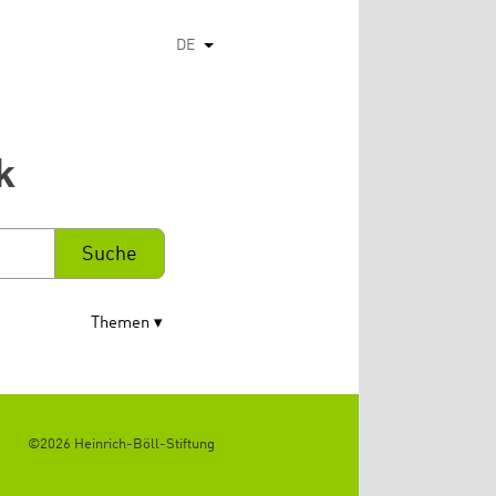
DE
Weitere Aktionen auflisten
k
Themen
©2026 Heinrich-Böll-Stiftung