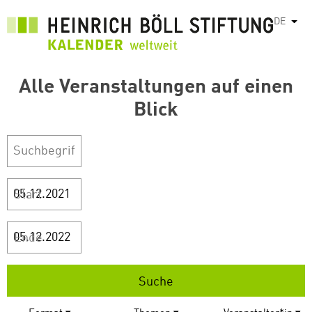
Direkt
DE
Weit
zum
Inhalt
Alle Veranstaltungen auf einen
Blick
Start
Ende