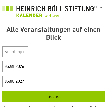
Direkt
DE
Weit
zum
Inhalt
Alle Veranstaltungen auf einen
Blick
Start
Ende