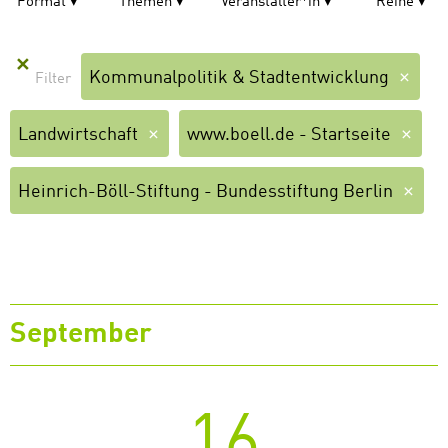
Format
Themen
Veranstalter*in
Reihe
✕
Kommunalpolitik & Stadtentwicklung
Landwirtschaft
www.boell.de - Startseite
Heinrich-Böll-Stiftung - Bundesstiftung Berlin
September
16