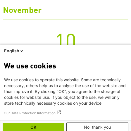
November
10
English
Dienstag
We use cookies
Online-Seminar
Dienstag, 10. November 2026
Klassismus erkennen und
We use cookies to operate this website. Some are technically
necessary, others help us to analyse the use of the website and
entgegentreten
thus improve it. By clicking "OK", you agree to the storage of
cookies for website use. If you object to the use, we will only
store technically necessary cookies on your device.
Zeige 1 - 5 von 5 Suchergebnissen
Our Data Protection Information
OK
No, thank you
Footer
Impressum
©2026 Heinrich-Böll-Stiftung