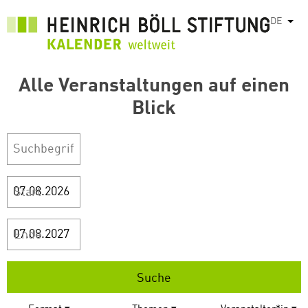
Direkt
DE
Weit
zum
Inhalt
Alle Veranstaltungen auf einen
Blick
Start
Ende