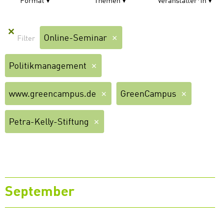
Format
Themen
Veranstalter*in
✕
Online-Seminar
Politikmanagement
www.greencampus.de
GreenCampus
Petra-Kelly-Stiftung
September