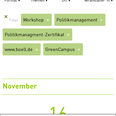
Format
Themen
Ort
Veranstalter*in
✕
Workshop
Politikmanagement
Politikmanagment-Zertifikat
www.boell.de
GreenCampus
November
16