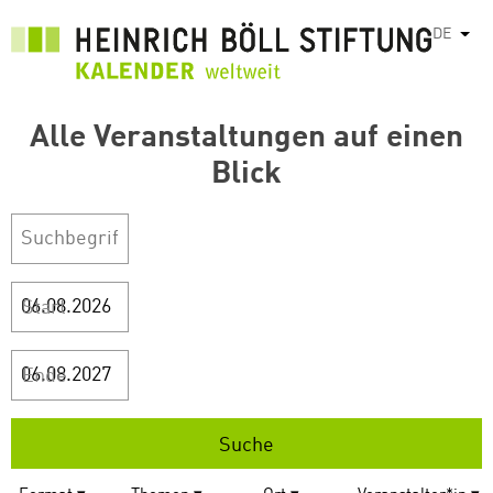
Direkt
DE
Weit
zum
Inhalt
Alle Veranstaltungen auf einen
Blick
Start
Ende