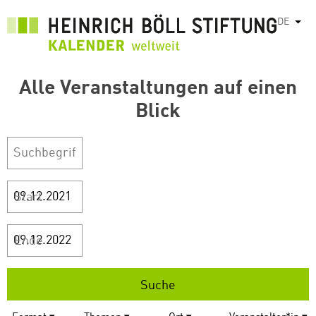
Direkt
DE
Weit
zum
Inhalt
Alle Veranstaltungen auf einen
Blick
Start
Ende