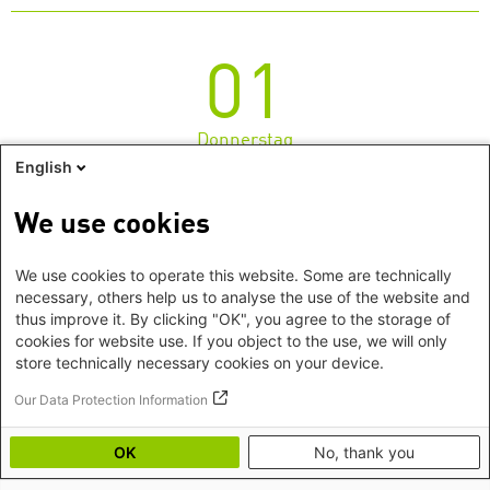
01
Donnerstag
English
Diskussionsabend
Donnerstag, 01. September
We use cookies
2022
/
Berlin
Digital Futures
We use cookies to operate this website. Some are technically
Szenarien für gerechte und inklusive digitale
necessary, others help us to analyse the use of the website and
thus improve it. By clicking "OK", you agree to the storage of
Zukünfte
cookies for website use. If you object to the use, we will only
store technically necessary cookies on your device.
Zeige 1 - 2 von 2 Suchergebnissen
Our Data Protection Information
OK
No, thank you
Footer
Impressum
©2026 Heinrich-Böll-Stiftung
menu
Datenschutz