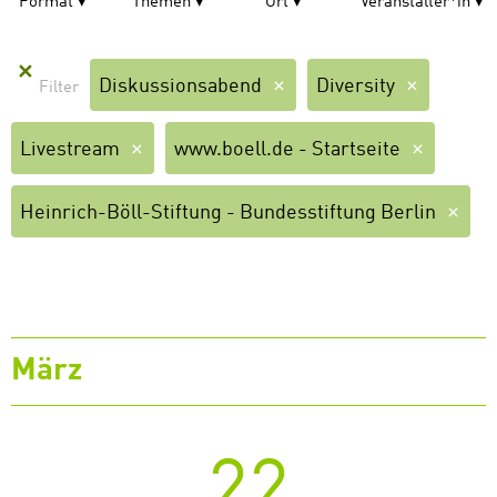
Format
Themen
Ort
Veranstalter*in
✕
Diskussionsabend
Diversity
Livestream
www.boell.de - Startseite
Heinrich-Böll-Stiftung - Bundesstiftung Berlin
März
22