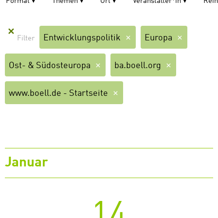
Format
Themen
Ort
Veranstalter*in
Rei
✕
Entwicklungspolitik
Europa
Ost- & Südosteuropa
ba.boell.org
www.boell.de - Startseite
Januar
14