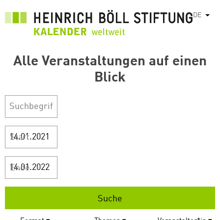
Direkt
DE
Weit
zum
Inhalt
Alle Veranstaltungen auf einen
Blick
Start
Ende