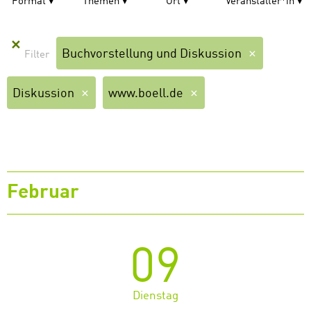
Format
Themen
Ort
Veranstalter*in
✕
Buchvorstellung und Diskussion
Diskussion
www.boell.de
Februar
09
Dienstag