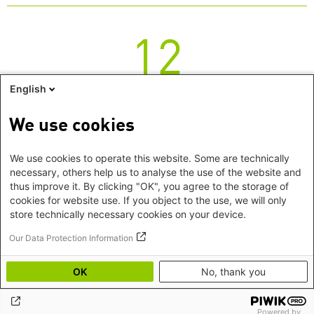
12
Mittwoch
English
Buchvorstellung und Diskussion
We use cookies
Mittwoch,
12. Januar 2022
/
Berlin
We use cookies to operate this website. Some are technically
Fluchtzeiten
necessary, others help us to analyse the use of the website and
thus improve it. By clicking "OK", you agree to the storage of
25 Jahre Deutsch-Kaukasische Gesellschaft
cookies for website use. If you object to the use, we will only
store technically necessary cookies on your device.
Zeige 1 - 10 von 10 Suchergebnissen
Our Data Protection Information
OK
No, thank you
Footer
Impressum
©2026 Heinrich-Böll-Stiftung
menu
Datenschutz
Hygienehinweise
Powered by