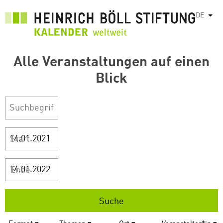
Direkt
DE
Weit
zum
Inhalt
Alle Veranstaltungen auf einen
Blick
Start
Ende