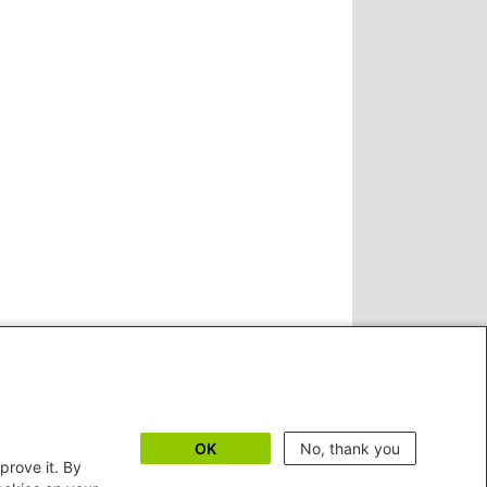
OK
No, thank you
prove it. By