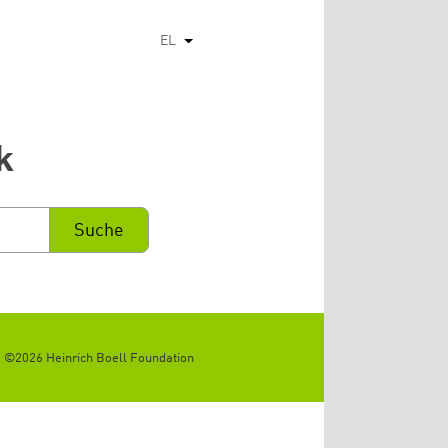
EL
Λίστα πρόσθετων ενεργειών
k
©2026 Heinrich Boell Foundation