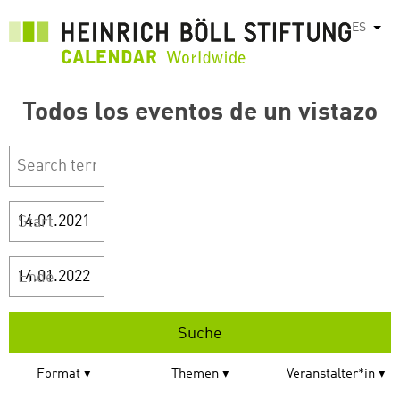
Pasar
ES
List
al
contenido
principal
Todos los eventos de un vistazo
Start
Ende
Format
Themen
Veranstalter*in