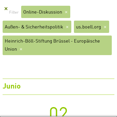
✕
Online-Diskussion
Außen- & Sicherheitspolitik
us.boell.org
Heinrich-Böll-Stiftung Brüssel - Europäische
Union
Junio
02