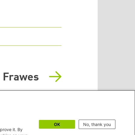
a Frawes
OK
No, thank you
prove it. By