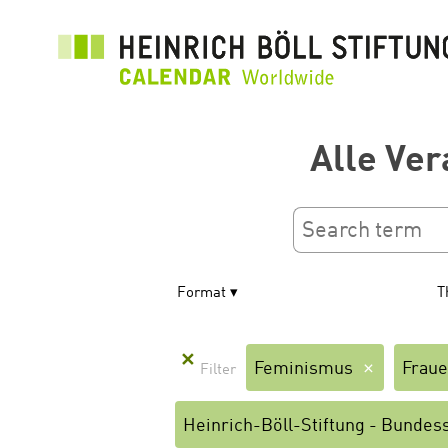
Aller
au
contenu
principal
Alle Ver
Format
T
✕
Feminismus
Frau
Heinrich-Böll-Stiftung - Bundess