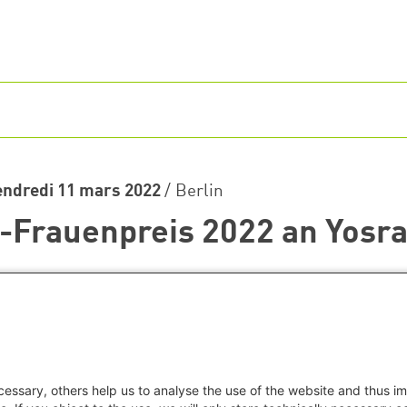
endredi 11 mars 2022
/
Berlin
-Frauenpreis 2022 an Yosr
essary, others help us to analyse the use of the website and thus im