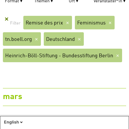
Format
Themen
Ort
Veranstalter*in
✕
Remise des prix
Feminismus
tn.boell.org
Deutschland
Heinrich-Böll-Stiftung - Bundesstiftung Berlin
mars
11
English