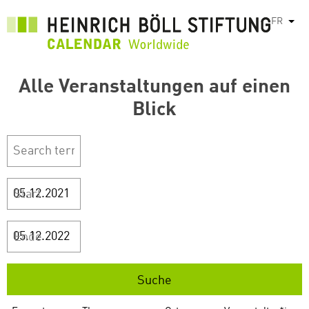
Aller
FR
List
au
contenu
principal
Alle Veranstaltungen auf einen
Blick
Start
Ende