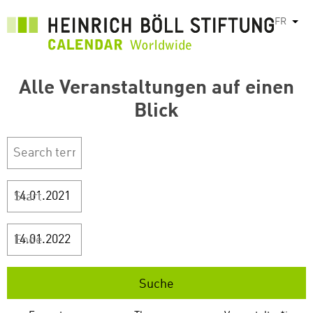
Aller
FR
List
au
contenu
principal
Alle Veranstaltungen auf einen
Blick
Start
Ende