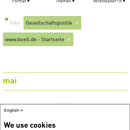
Format
Themen
Veranstalter*in
✕
Gesellschaftspolitik
www.boell.de - Startseite
mai
31
English
We use cookies
Lundi