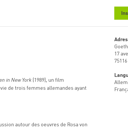
Ins
Adres
Goethe
17 av
75116
Lang
ben in New York
(1989), un film
Allem
 vie de trois femmes allemandes ayant
Franç
cussion autour des oeuvres de Rosa von