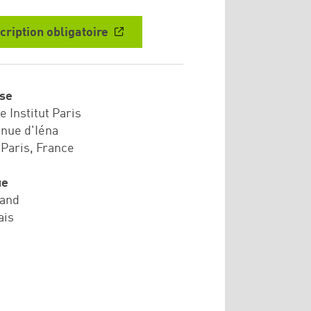
cription obligatoire
se
 Institut Paris
enue d'Iéna
 Paris, France
ue
and
ais