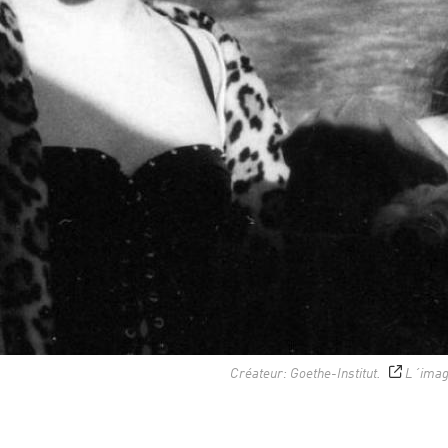
Créateur: Goethe-Institut.
L´imag