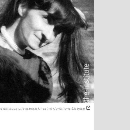
e est sous une licence
Creative Commons License