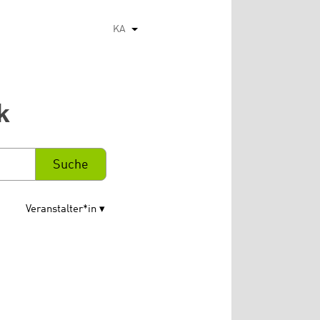
KA
List additional actions
k
Veranstalter*in