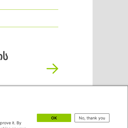
ის
OK
No, thank you
prove it. By