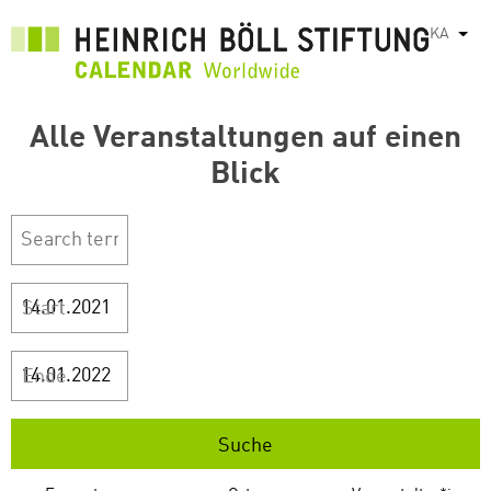
Skip
KA
List
to
main
content
Alle Veranstaltungen auf einen
Blick
Start
Ende