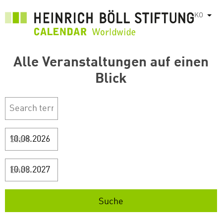
주
KO
List
요
콘
텐
Alle Veranstaltungen auf einen
츠
로
Blick
건
너
뛰
기
Start
Ende