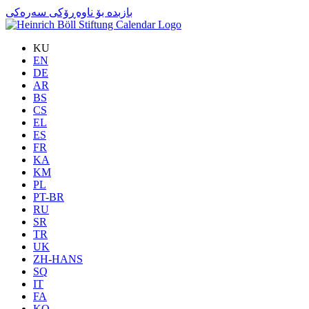
بازبدە بۆ ناوەڕۆکی سەرەکی
KU
EN
DE
AR
BS
CS
EL
ES
FR
KA
KM
PL
PT-BR
RU
SR
TR
UK
ZH-HANS
SQ
IT
FA
KO