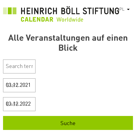
Przejdź
PL
Pok
do
treści
Alle Veranstaltungen auf einen
Blick
Start
Ende