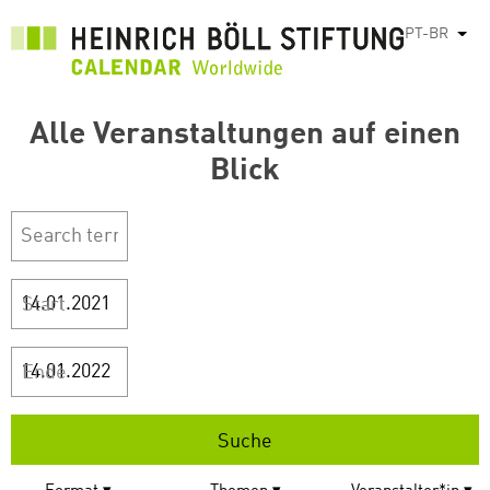
Pular
PT-BR
List
para
o
conteúdo
Alle Veranstaltungen auf einen
principal
Blick
Start
Ende