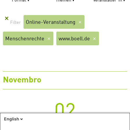
Format
Themen
Veranstalter*in
✕
Online-Veranstaltung
Menschenrechte
www.boell.de
Novembro
02
English
Terça-feira