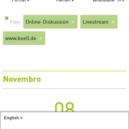
Format
Themen
Veranstalter*in
✕
Online-Diskussion
Livestream
www.boell.de
Novembro
08
English
Segunda-feira