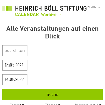
Pular
PT-BR
List
para
o
conteúdo
Alle Veranstaltungen auf einen
principal
Blick
Start
Ende