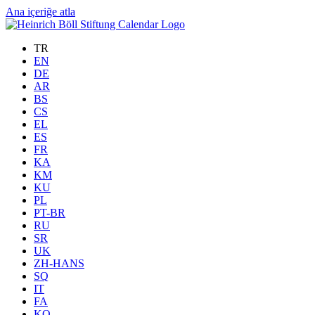
Ana içeriğe atla
TR
EN
DE
AR
BS
CS
EL
ES
FR
KA
KM
KU
PL
PT-BR
RU
SR
UK
ZH-HANS
SQ
IT
FA
KO