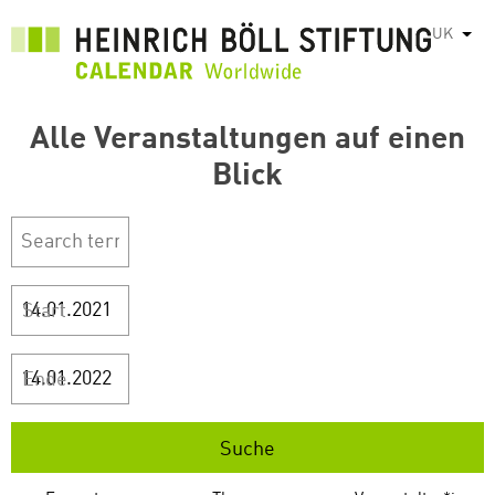
Перейти
UK
Спис
до
основного
вмісту
Alle Veranstaltungen auf einen
Blick
Start
Ende