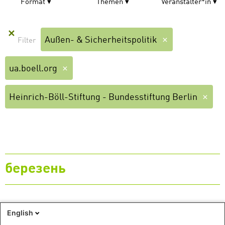
Format
Themen
Veranstalter*in
✕
Außen- & Sicherheitspolitik
ua.boell.org
Heinrich-Böll-Stiftung - Bundesstiftung Berlin
березень
10
English