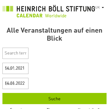
Перейти
UK
Спис
до
основного
вмісту
Alle Veranstaltungen auf einen
Blick
Start
Ende