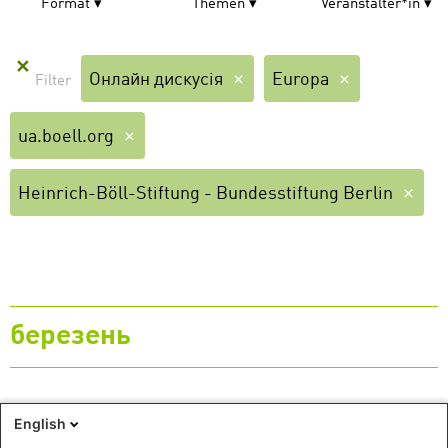
Format
Themen
Veranstalter*in
✕
Онлайн дискусія
Europa
ua.boell.org
Heinrich-Böll-Stiftung - Bundesstiftung Berlin
березень
10
English