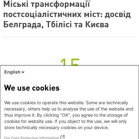
Міські трансформації
постсоціалістичних міст: досвід
Белграда, Тбілісі та Києва
15
English
середа
We use cookies
Онлайн дискусія
середа, 15 грудень 2021
We use cookies to operate this website. Some are technically
Гендерні виміри повсякденного
necessary, others help us to analyse the use of the website and
thus improve it. By clicking "OK", you agree to the storage of
життя пізнього радянського
cookies for website use. If you object to the use, we will only
store technically necessary cookies on your device.
періоду (1970-1980-ті роки)
Our Data Protection Information