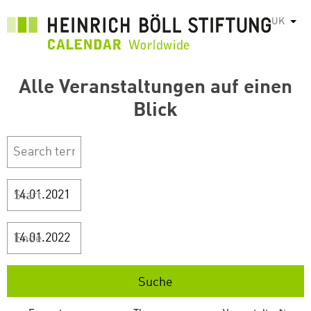
Перейти
UK
Спис
до
основного
вмісту
Alle Veranstaltungen auf einen
Blick
Start
Ende