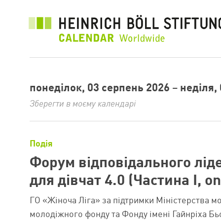
Перейти
до
основного
вмісту
понеділок, 03 серпень 2026
–
неділя,
Зберегти в моєму календарі
Подія
Форум відповідального лід
для дівчат 4.0 (Частина І, on
ГО «Жіноча Ліга» за підтримки Міністерства мо
молодіжного фонду та Фонду імені Гайнріха Бь