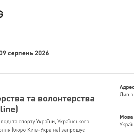
 09 серпень 2026
Адре
Див о
ерства та волонтерства
line)
Мова
лоді та спорту України, Українського
Украї
олля (бюро Київ-Україна) запрошує