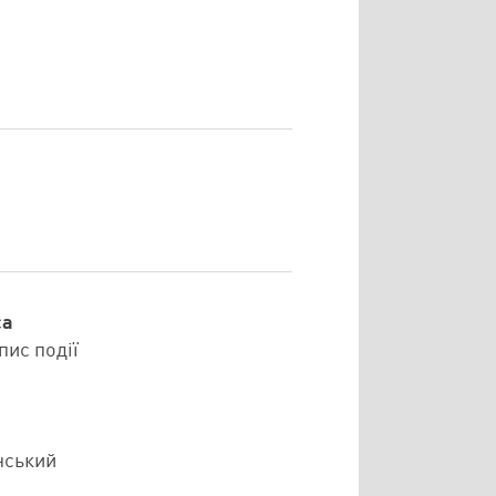
са
пис події
нський