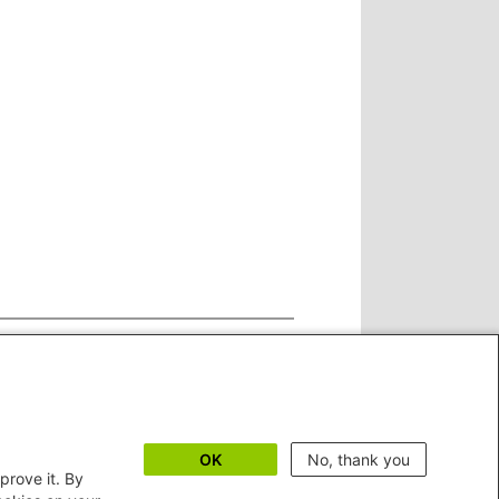
OK
No, thank you
prove it. By