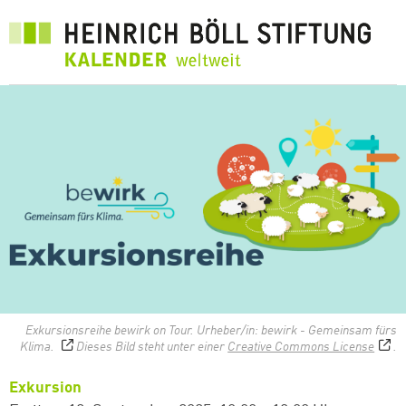
Direkt
zum
Inhalt
Exkursionsreihe bewirk on Tour. Urheber/in: bewirk - Gemeinsam fürs
Klima.
Dieses Bild steht unter einer
Creative Commons License
.
Exkursion