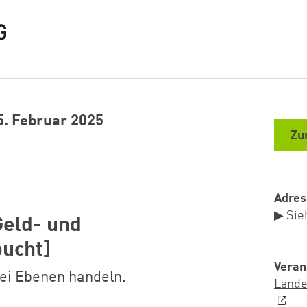
5. Februar 2025
Zu
Adres
▶ Sie
Geld- und
bucht]
Veran
rei Ebenen handeln.
Lande