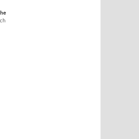
che
ch