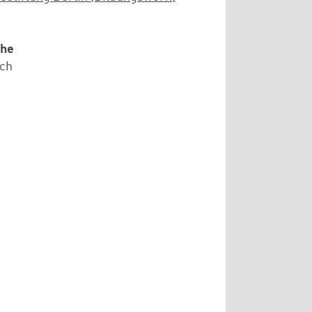
che
ch