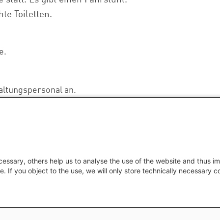
te Toiletten.
e.
altungspersonal an.
en Sie
hier
.
essary, others help us to analyse the use of the website and thus im
e. If you object to the use, we will only store technically necessary 