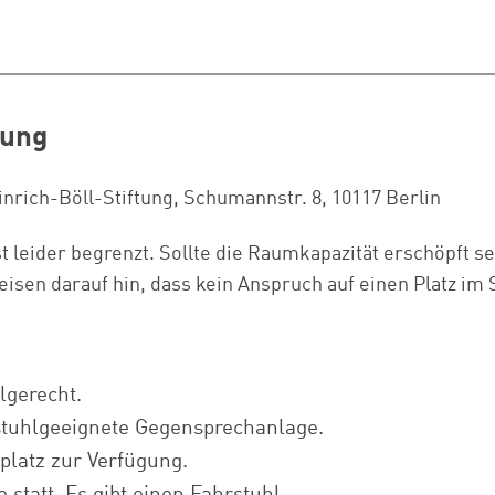
tung
rich-Böll-Stiftung, Schumannstr. 8, 10117 Berlin
st leider begrenzt. Sollte die Raumkapazität erschöpft s
isen darauf hin, dass kein Anspruch auf einen Platz im 
lgerecht.
lstuhlgeeignete Gegensprechanlage.
platz zur Verfügung.
 statt. Es gibt einen Fahrstuhl.