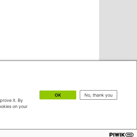
OK
No, thank you
prove it. By
cookies on your
©2026 Heinrich-Böll-Stiftung