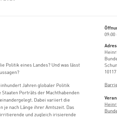
Öffnu
09:00 
Adres
Heinr
Bunde
ie Politik eines Landes? Und was lässt
Schum
10117
aussagen?
Barri
einhundert Jahren globaler Politik
le Staaten Porträts der Machthabenden
Veran
inandergelegt. Dabei variiert die
Heinr
on je nach Länge ihrer Amtszeit. Das
Bunde
 irritierende und zugleich irisierende