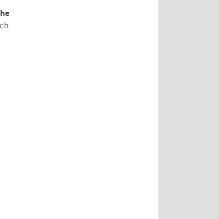
che
ch