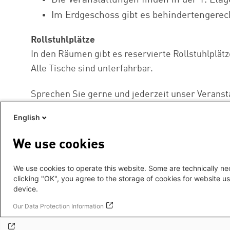
Im Erdgeschoss gibt es behindertengerech
Rollstuhlplätze
In den Räumen gibt es reservierte Rollstuhlplätz
Alle Tische sind unterfahrbar.
Sprechen Sie gerne und jederzeit unser Veranst
Weitere Informationen zur Barrierefreiheit find
English
We use cookies
We use cookies to operate this website. Some are technically nec
clicking "OK", you agree to the storage of cookies for website us
device.
Footer
Impressum
menu
Datenschutz
Our Data Protection Information
Hygienehinweise