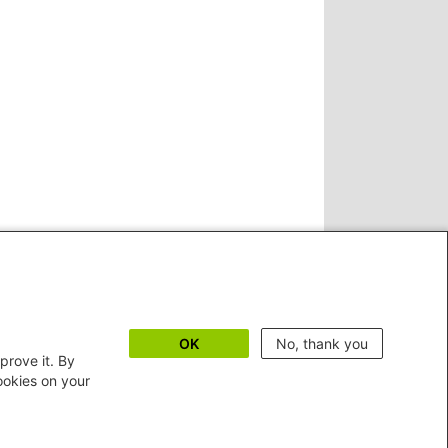
OK
No, thank you
prove it. By
cookies on your
©2026 Heinrich-Böll-Stiftung