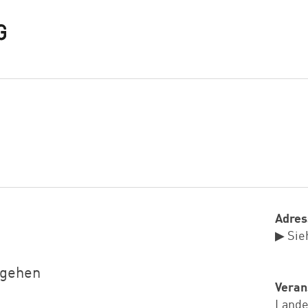
Adres
▶ Sie
ngehen
Veran
Lande