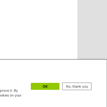
OK
No, thank you
prove it. By
cookies on your
©2026 Heinrich-Böll-Stiftung