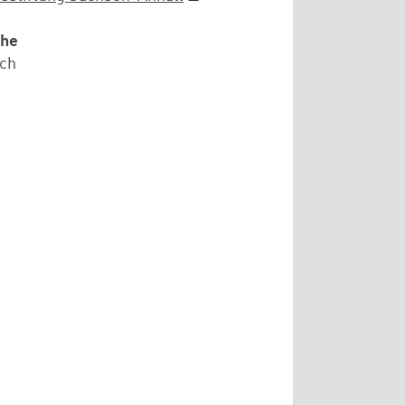
che
ch