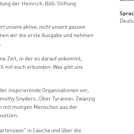
dung der Heinrich-Böll-Stiftung
Spra
Deuts
ert unsere aktive, nicht unsere passive
fnen wir die erste Ausgabe und nehmen
.
ine Zeit, in der es darauf ankommt,
ill mit euch erkunden: Was gibt uns
der inspirierende Organisationen vor,
imothy Snyders „Über Tyrannei: Zwanzig
en mit mutigen Menschen aus der
nsetzen.
artenzaun" in Laucha und über die