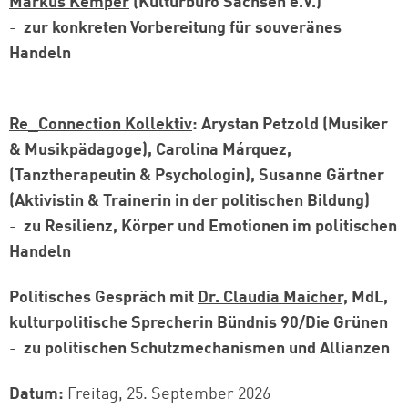
Markus Kemper
(Kulturbüro Sachsen e.V.)
-
zur konkreten Vorbereitung für souveränes
Handeln
Re_Connection Kollektiv
: Arystan Petzold (Musiker
& Musikpädagoge), Carolina Márquez,
(Tanztherapeutin & Psychologin), Susanne Gärtner
(Aktivistin & Trainerin in der politischen Bildung)
-
zu Resilienz, Körper und Emotionen im politischen
Handeln
Politisches Gespräch mit
Dr. Claudia Maicher,
MdL,
kulturpolitische Sprecherin Bündnis 90/Die Grünen
-
zu politischen Schutzmechanismen und Allianzen
Datum:
Freitag, 25. September 2026