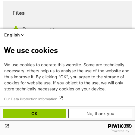
Files
Programm
English
We use cookies
Veranstalter*in
We use cookies to operate this website. Some are technically
Landesstiftung Sachsen (Weiterdenken)
necessary, others help us to analyse the use of the website and
thus improve it. By clicking "OK", you agree to the storage of
cookies for website use. If you object to the use, we will only
store technically necessary cookies on your device.
Our Data Protection Information
OK
No, thank you
Footer
Impressum
©2026 Heinrich-Böll-Stiftung
menu
Datenschutz
Hygienehinweise
Powered by