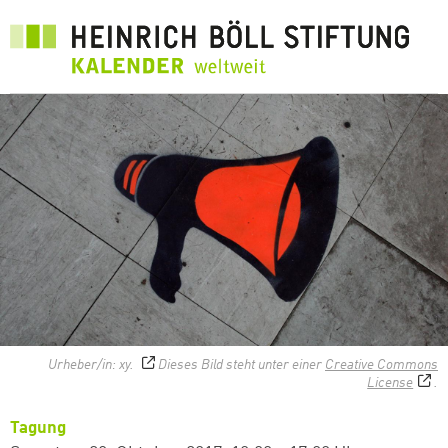
Direkt
zum
Inhalt
Urheber/in: xy.
Dieses Bild steht unter einer
Creative Commons
License
.
Tagung