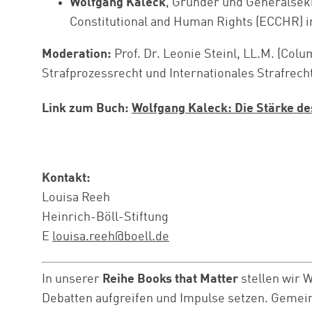
Wolfgang Kaleck
, Gründer und Generalsek
Constitutional and Human Rights (ECCHR) i
Moderation:
Prof. Dr. Leonie Steinl, LL.M. (Colu
Strafprozessrecht und Internationales Strafrecht
Link zum Buch:
Wolfgang Kaleck: Die Stärke de
Kontakt:
Louisa Reeh
Heinrich-Böll-Stiftung
E
louisa.reeh@boell.de
In unserer
Reihe Books that Matter
stellen wir W
Debatten aufgreifen und Impulse setzen. Gemei