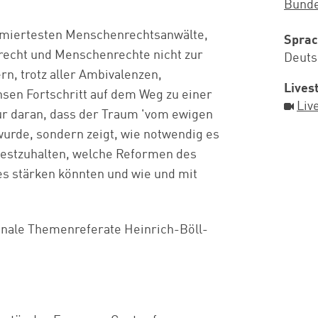
Bunde
ommiertesten Menschenrechtsanwälte,
Spra
errecht und Menschenrechte nicht zur
Deuts
rn, trotz aller Ambivalenzen,
Lives
en Fortschritt auf dem Weg zu einer
Liv
nur daran, dass der Traum 'vom ewigen
urde, sondern zeigt, wie notwendig es
' festzuhalten, welche Reformen des
 es stärken könnten und wie und mit
ionale Themenreferate Heinrich-Böll-