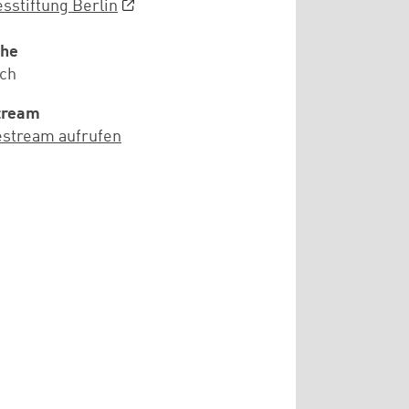
sstiftung Berlin
che
ch
tream
estream aufrufen