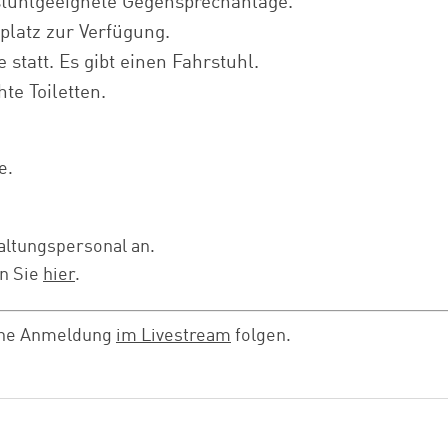
lstuhlgeeignete Gegensprechanlage.
platz zur Verfügung.
 statt. Es gibt einen Fahrstuhl.
te Toiletten.
e.
altungspersonal an.
en Sie
hier
.
ohne Anmeldung
im Livestream
folgen.