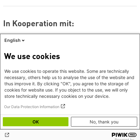
In Kooperation mit:
English
Logo: pro familia Osnabrück
We use cookies
Logo: Gleichstellungsbüro Osnabrück
Logo: Akademie Waldschlössche
We use cookies to operate this website. Some are technically
necessary, others help us to analyse the use of the website and
thus improve it. By clicking "OK", you agree to the storage of
cookies for website use. If you object to the use, we will only
store technically necessary cookies on your device.
Our Data Protection Information
OK
No, thank you
Footer
Impressum
©2026 Heinrich-Böll-Stiftung
menu
Datenschutz
Hygienehinweise
Powered by