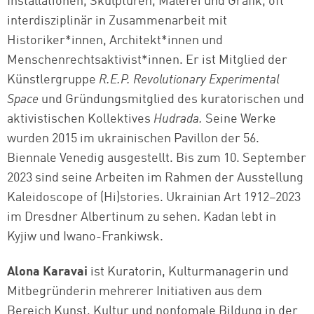
Installationen, Skulpturen, Malerei und Grafik, oft
interdisziplinär in Zusammenarbeit mit
Historiker*innen, Architekt*innen und
Menschenrechtsaktivist*innen. Er ist Mitglied der
Künstlergruppe
R.E.P. Revolutionary Experimental
Space
und Gründungsmitglied des kuratorischen und
aktivistischen Kollektives
Hudrada.
Seine Werke
wurden 2015 im ukrainischen Pavillon der 56.
Biennale Venedig ausgestellt. Bis zum 10. September
2023 sind seine Arbeiten im Rahmen der Ausstellung
Kaleidoscope of (Hi)stories. Ukrainian Art 1912–2023
im Dresdner Albertinum zu sehen. Kadan lebt in
Kyjiw und Iwano-Frankiwsk.
Alona Karavai
ist Kuratorin, Kulturmanagerin und
Mitbegründerin mehrerer Initiativen aus dem
Bereich Kunst, Kultur und nonfomale Bildung in der