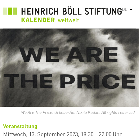
Direkt
DE
Weit
zum
Inhalt
We Are The Price. Urheber/in: Nikita Kadan. All rights reserved.
Veranstaltung
Mittwoch, 13. September 2023
18.30 – 22.00 Uhr